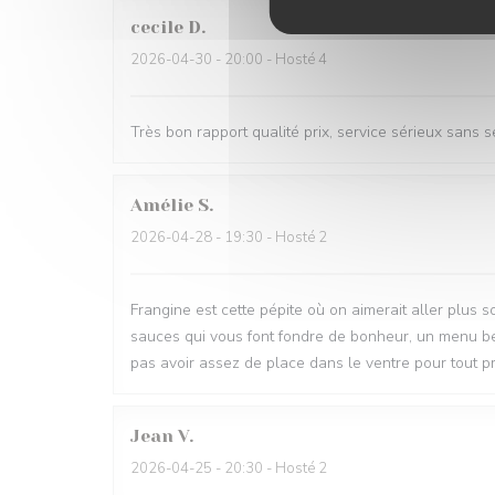
cecile
D
2026-04-30
- 20:00 - Hosté 4
Très bon rapport qualité prix, service sérieux sans 
Amélie
S
2026-04-28
- 19:30 - Hosté 2
Frangine est cette pépite où on aimerait aller plus so
sauces qui vous font fondre de bonheur, un menu bea
pas avoir assez de place dans le ventre pour tout 
Jean
V
2026-04-25
- 20:30 - Hosté 2