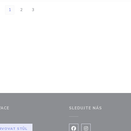
1
2
3
VACE
SLEDUJTE NÁS
kně))
RVOVAT STŮL