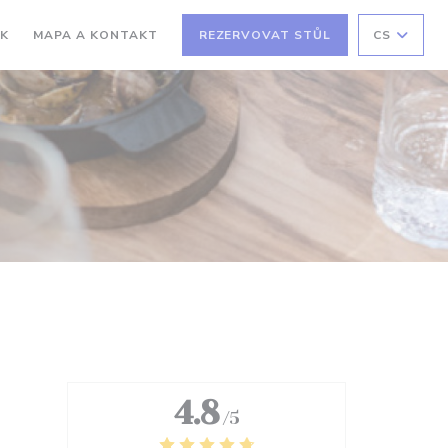
SK
MAPA A KONTAKT
REZERVOVAT STŮL
CS
4.8
/5