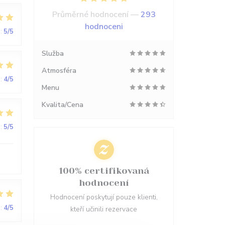
Průměrné hodnocení —
293
hodnoceni
:
5
/5
Služba
Atmosféra
:
4
/5
Menu
Kvalita/Cena
:
5
/5
100% certifikovaná
hodnocení
Hodnocení poskytují pouze klienti,
:
4
/5
kteří učinili rezervace