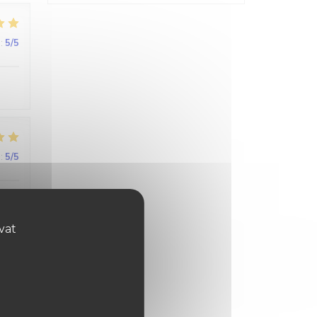
:
5
/5
:
5
/5
 à
ovat
:
4
/5