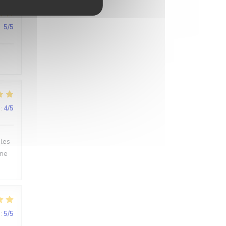
:
5
/5
:
4
/5
 les
.ne
:
5
/5