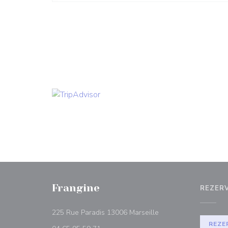
Frangine
REZER
((otevře se v novém o
225 Rue Paradis 13006 Marseille
REZE