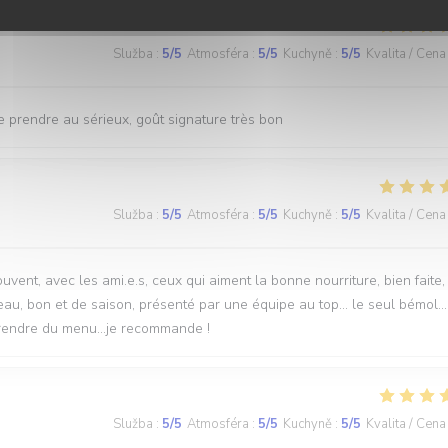
Služba
:
5
/5
Atmosféra
:
5
/5
Kuchyně
:
5
/5
Kvalita / Cena
se prendre au sérieux, goût signature très bon
Služba
:
5
/5
Atmosféra
:
5
/5
Kuchyně
:
5
/5
Kvalita / Cena
uvent, avec les ami.e.s, ceux qui aiment la bonne nourriture, bien faite,
u, bon et de saison, présenté par une équipe au top... le seul bémol..
prendre du menu...je recommande !
Služba
:
5
/5
Atmosféra
:
5
/5
Kuchyně
:
5
/5
Kvalita / Cena