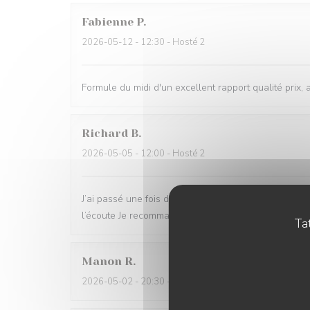
Fabienne
P
2026-05-12
- 12:30 - Hosté 2
Formule du midi d'un excellent rapport qualité prix, 
Richard
B
2026-05-05
- 12:00 - Hosté 2
J’ai passé une fois de plus un voyage culinaire , les 
l’écoute Je recommande vivement
Tat
Manon
R
2026-05-02
- 20:30 - Hosté 2