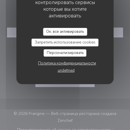
контролировать сервисы
которые вы хотите
БРОНИРОВАНИЕ
активировать
Ок, все активировать
ЗАБРОНИРОВАТЬ СТОЛИК
Запретить использование cookies
ПРИСОЕДИНЯЙТЕСЬ К НАМ
Персонализировать
Политика конфиденциальности
Facebook ((открывается в новом 
Instagram ((открывается в н
undefined
НОВОСТНАЯ РАССЫЛКА
© 2026 Frangine — Веб-страница ресторана создана
((открывается в новом окне))
Zenchef
Предупреждение об отказе от ответственности