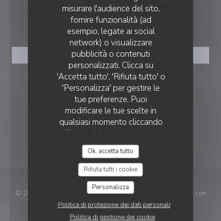
misurare l'audience del sito,
fornire funzionalità (ad
PRENOTAZIONE
esempio, legate ai social
network) o visualizzare
pubblicità o contenuti
PRENOTA
personalizzati. Clicca su
'Accetta tutto', 'Rifiuta tutto' o
SEGUICI
'Personalizza' per gestire le
tue preferenze. Puoi
modificare le tue scelte in
Facebook ((apre una nuova finestra)
Instagram ((apre una nuova fi
qualsiasi momento cliccando
sull'icona del cookie in basso a
NEWSLETTER
sinistra delle pagine del sito.
Ok, accetta tutto
Rifiuta tutti i cookie
Personalizza
© 2026 Frangine — Creazione del sito internet ristorante con
((apre una nuova finestra))
Zenchef
Politica di protezione dei dati personali
Politica di gestione dei cookie
Note legali
TERMINI DI UTILIZZO