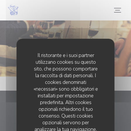
Personalizzazione delle tue scelte sui cookie
Eventi
Il ristorante e i suoi partner
utilizzano cookies su questo
sito, che possono comportare
la raccolta di dati personali. I
cookies denominati
«necessari» sono obbligatori e
installati per impostazione
predefinita. Altri cookies
Frangine
opzionali richiedono il tuo
consenso. Questi cookies
((apre una nuova fi
225 Rue Paradis 13006 Marseille
opzionali servono per
analizzare la tua navigazione,
04 65 95 59 71