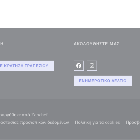
ΣΗ
ΑΚΟΛΟΥΘΉΣΤΕ ΜΑΣ
θυρο))
Ε ΚΡΆΤΗΣΗ ΤΡΑΠΕΖΙΟΎ
Facebook ((ανοίγει σε νέο 
Instagram ((ανοίγει σ
ΕΝΗΜΕΡΩΤΙΚΌ ΔΕΛΤΊΟ
((ανοίγει σε νέο παράθυρο))
μιουργήθηκε από
Zenchef
προστασίας προσωπικών δεδομένων
Πολιτική για τα cookies
Προσβ
άθυρο))
((ανοίγει σε νέο παράθυρο))
((ανοίγει σε νέο παρ