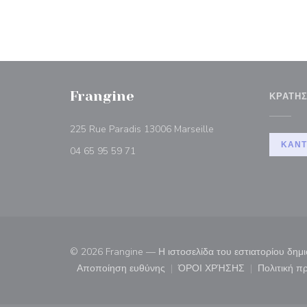
Frangine
ΚΡΆΤΗ
((ανοίγει σε νέο παρά
225 Rue Paradis 13006 Marseille
ΚΆΝΤ
04 65 95 59 71
© 2026 Frangine — Η ιστοσελίδα του εστιατορίου δη
Αποποίηση ευθύνης
ΌΡΟΙ ΧΡΉΣΗΣ
Πολιτική 
((ανοίγει σε νέο παράθυρο))
((ανοίγει σε νέο παρ