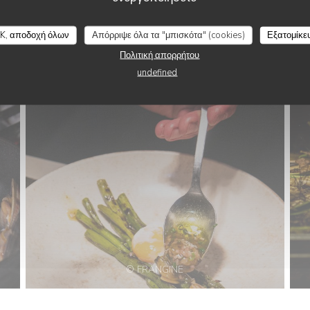
K, αποδοχή όλων
Απόρριψε όλα τα "μπισκότα" (cookies)
Εξατομίκε
Πολιτική απορρήτου
© FRANGINE
undefined
© FRANGINE