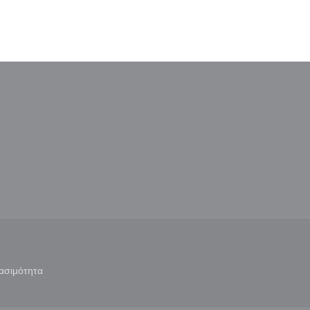
παράθυρο))
ε νέο παράθυρο))
ασιμότητα
άθυρο))
((ανοίγει σε νέο παράθυρο))