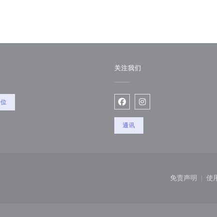
关注我们
餐位
Facebook ((在新窗口中打开)
Instagram ((在新窗口
通讯
中打开))
免责声明
使
((在新窗