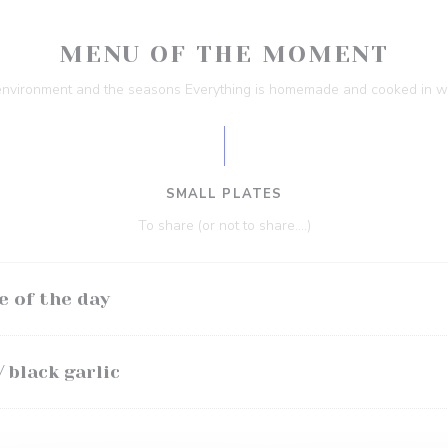
MENU OF THE MOMENT
e environment and the seasons Everything is homemade and cooked in w
SMALL PLATES
To share (or not to share….)
e of the day
 black garlic