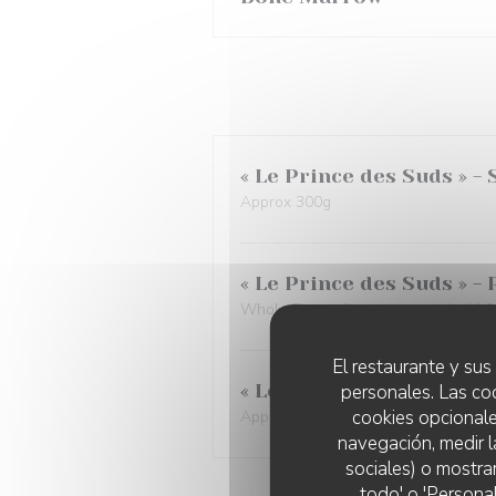
« Le Prince des Suds » - 
Approx 300g
« Le Prince des Suds » -
Whole Piece of variable weight 11€
El restaurante y sus 
personales. Las co
« Le Prince des Suds » -
cookies opcionale
Approx 200g
navegación, medir l
sociales) o mostra
todo' o 'Persona