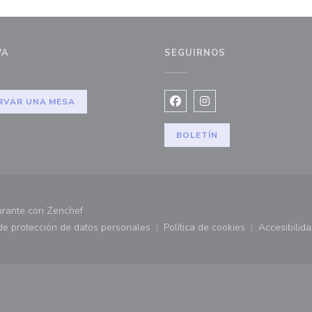
VA
SEGUIRNOS
ventana))
RVAR UNA MESA
Facebook ((abre en una nuev
Instagram ((abre en u
BOLETÍN
((abre en una nueva ventana))
urante con
Zenchef
 de protección de datos personales
Política de cookies
Accesibilid
 ventana))
((abre en una nueva ventana))
((abre en una nueva ve
((abr