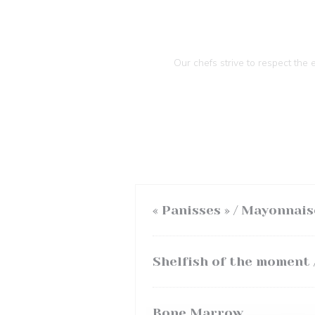
Our chefs strive to respect th
« Panisses » / Mayonnais
Shelfish of the moment /
Bone Marrow