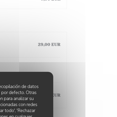
29,00 EUR
 recopilación de datos
 por defecto. Otras
36,00 EUR
n para analizar su
lacionadas con redes
ar todo', 'Rechazar
ones en cualquier