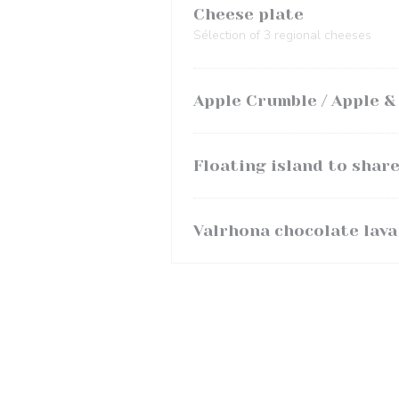
Cheese plate
Sélection of 3 regional cheeses
Apple Crumble / Apple &
Floating island to shar
Valrhona chocolate lava 