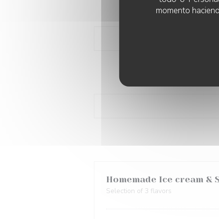
momento haciendo c
Homemade Ice cream & S
Selection of 3 flavors