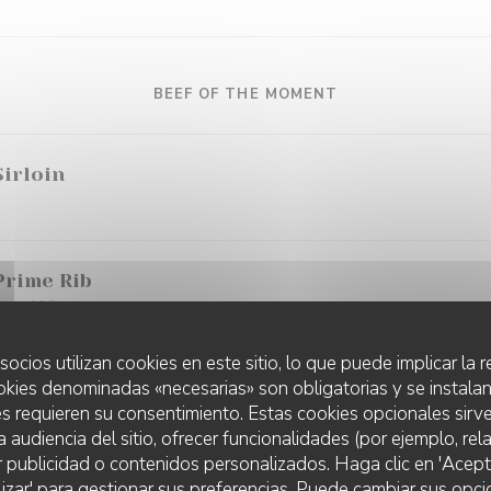
BEEF OF THE MOMENT
Sirloin
 Prime Rib
 per 100g
socios utilizan cookies en este sitio, lo que puede implicar la
okies denominadas «necesarias» son obligatorias y se instalan
 Tenderloin
s requieren su consentimiento. Estas cookies opcionales sirve
a audiencia del sitio, ofrecer funcionalidades (por ejemplo, re
r publicidad o contenidos personalizados. Haga clic en 'Acept
lizar' para gestionar sus preferencias. Puede cambiar sus opci