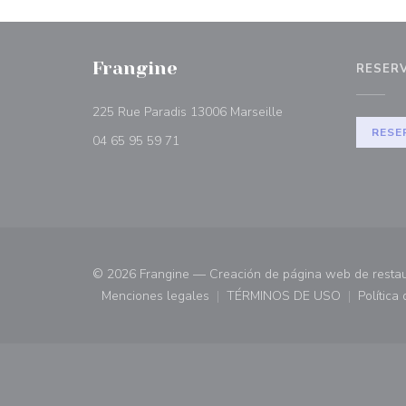
Frangine
RESER
((abre en una nueva 
225 Rue Paradis 13006 Marseille
RESE
04 65 95 59 71
© 2026 Frangine — Creación de página web de resta
Menciones legales
TÉRMINOS DE USO
Política
((abre en una nueva ventana))
((abre en una nueva