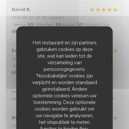
David
B
2026-05-22
- 21:30 - Gasten 2
Service
:
5
/5
Atmosfeer
:
5
/5
Keuken
:
5
/5
Kwaliteit / Prijs
:
4
/5
Het restaurant en zijn partners
gebruiken cookies op deze
Fabienne
P
site, wat kan leiden tot de
2026-05-12
- 12:30 - Gasten 2
verzameling van
Service
:
5
/5
Atmosfeer
:
5
/5
Keuken
:
5
/5
Kwaliteit / Prijs
:
persoonsgegevens.
5
/5
'Noodzakelijke' cookies zijn
verplicht en worden standaard
geïnstalleerd. Andere
Formule du midi d'un excellent rapport qualité prix, avec
optionele cookies vereisen uw
un service sympathique dans un lieu qui l'est tout autant.
toestemming. Deze optionele
cookies worden gebruikt om
uw navigatie te analyseren,
Richard
B
het sitepubliek te meten,
2026-05-05
- 12:00 - Gasten 2
functies te bieden (bijv.