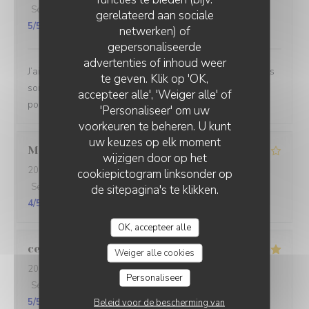
Service
:
5
/5
Atmosfeer
:
5
/5
Keuken
:
5
/5
Kwaliteit / Prijs
:
gerelateerd aan sociale
5
/5
netwerken) of
gepersonaliseerde
advertenties of inhoud weer
J’ai passé une fois de plus un voyage culinaire , les plats
te geven. Klik op 'OK,
sont recherchés et excellente, l’équipe est gentille au
accepteer alle', 'Weiger alle' of
possible et à l’écoute Je recommande vivement
'Personaliseer' om uw
voorkeuren te beheren. U kunt
uw keuzes op elk moment
Manon
R
wijzigen door op het
2026-05-02
- 20:30 - Gasten 2
cookiepictogram linksonder op
Service
:
5
/5
Atmosfeer
:
4
/5
Keuken
:
4
/5
Kwaliteit / Prijs
:
de sitepagina's te klikken.
4
/5
OK, accepteer alle
cecile
D
Weiger alle cookies
2026-04-30
- 20:00 - Gasten 4
Personaliseer
Service
:
5
/5
Atmosfeer
:
5
/5
Keuken
:
5
/5
Kwaliteit / Prijs
:
5
/5
Beleid voor de bescherming van