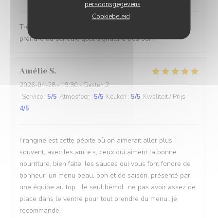
persoonsgegevens
Cookiebeleid
Très bon rapport qualité prix, service sérieux sans se
prendre au sérieux, goût signature très bon
Amélie
S
2026-04-28
- 19:30 - Gasten 2
Service
:
5
/5
Atmosfeer
:
5
/5
Keuken
:
5
/5
Kwaliteit / Prijs
:
4
/5
Frangine est cette pépite où on aimerait aller plus
souvent, avec les ami.e.s, ceux qui aiment la bonne
nourriture, bien faite, les sauces qui vous font fondre de
bonheur, un menu beau, bon et de saison, présenté par
une équipe au top... le seul bémol...ne pas avoir assez de
place dans le ventre pour tout prendre du menu...je
recommande !