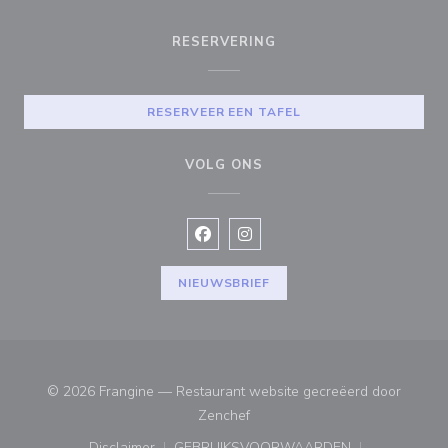
RESERVERING
RESERVEER EEN TAFEL
VOLG ONS
Facebook ((opent in een nieuw vens
Instagram ((opent in een nieu
NIEUWSBRIEF
© 2026 Frangine — Restaurant website gecreëerd door
((opent in een nieuw venster))
Zenchef
Disclaimer
GEBRUIKSVOORWAARDEN