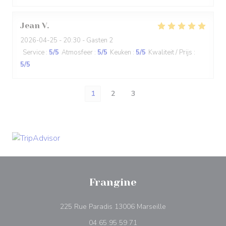
Jean
V
2026-04-25
- 20:30 - Gasten 2
Service
:
5
/5
Atmosfeer
:
5
/5
Keuken
:
5
/5
Kwaliteit / Prijs
:
5
/5
1
2
3
Frangine
((opent in een nieu
225 Rue Paradis 13006 Marseille
04 65 95 59 71