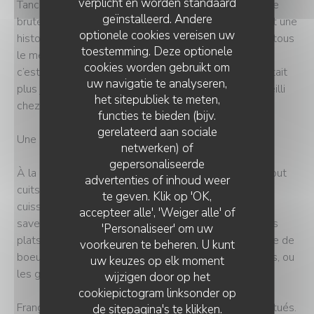
verplicht en worden standaard
Tanchoux et Fabien Resseguier, proposent une cuisine
geïnstalleerd. Andere
brute, pointue et engagée. Frangine, « c’est avant tout une
optionele cookies vereisen uw
histoire de famille » résument les fondateurs, qui ont tous
toestemming. Deze optionele
le même point commun : une soeur. Cette aventure, «
cookies worden gebruikt om
c’est la promesse qu’a fait Louis à sa sœur quand il était
uw navigatie te analyseren,
plus jeune, et parce qu’on se sent toujours bien accueilli
het sitepubliek te meten,
chez sa frangine ! ».
functies te bieden (bijv.
gerelateerd aan sociale
Une cuisine fraiche, locale et à la braise
netwerken) of
gepersonaliseerde
À la carte, tous les produits sont frais, locaux et surtout
advertenties of inhoud weer
cuits à la braise, au four Josper. « Car rien ne vaut la
te geven. Klik op 'OK,
cuisson au bois, naturelle, originelle, qui apporte des
accepteer alle', 'Weiger alle' of
saveurs supplémentaires » souligne l’équipe. Parmi les
'Personaliseer' om uw
plats signatures, on retrouve bien évidemment la côte de
voorkeuren te beheren. U kunt
boeuf, mais aussi les palourdes braisées, les panisses, ou
uw keuzes op elk moment
les gnocchis de betterave et la brousse du rove.
wijzigen door op het
cookiepictogram linksonder op
Frangine propose un menu de midi varié pour les habitués.
de sitepagina's te klikken.