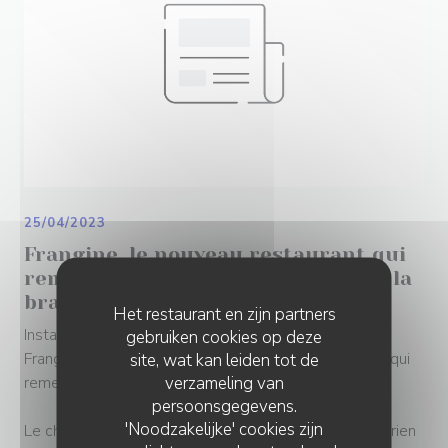
25/04/2023
Frangine, le nouveau restaurant qui
remet au goût du jour la cuisson à la
braise
Het restaurant en zijn partners
Installé au 225 rue Paradis depuis décembre dernier,
gebruiken cookies op deze
Frangine est un restaurant bistronomique de quartier qui
site, wat kan leiden tot de
remet au goût du jour la cuisson à la braise.
verzameling van
persoonsgegevens.
'Noodzakelijke' cookies zijn
Le chef Louis Thomas et ses deux amis cuisiniers, Adrien