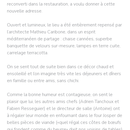
reconverti dans la restauration, a voulu donner à cette
nouvelle adresse.
Ouvert et lumineux, le lieu a été entièrement repensé par
l’architecte Mathieu Caribone, dans un esprit
méditerranéen de partage : chaise cannées, superbe
banquette de velours sur-mesure, lampes en terre cuite,
carrelage terracotta.
On se sent tout de suite bien dans ce décor chaud et
ensoleillé et l’on imagine très vite les déjeuners et dîners
en famille ou entre amis, sans chichi.
Comme la bonne humeur est contagieuse, on sent le
plaisir que lui, les autres amis chefs (Adrien Tanchoux et
Fabien Resseguier) et le directeur de salle (Antoine) ont
à régaler leur monde en enfournant dans le four Josper de
belles pièces de viande («quel régal ces côtes de bœufs
qui fondent comme du beurre» dixit nos voisins de tables)