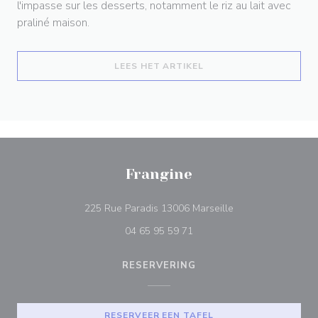
l'impasse sur les desserts, notamment le riz au lait avec
praliné maison.
((OPENT IN EEN NIEUW
LEES HET ARTIKEL
Frangine
((opent in een nieu
225 Rue Paradis 13006 Marseille
04 65 95 59 71
RESERVERING
RESERVEER EEN TAFEL