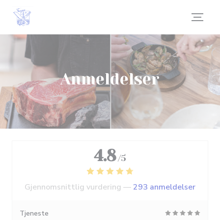
Panel for informasjonskapsler
Anmeldelser
4.8
/5
Gjennomsnittlig vurdering —
293 anmeldelser
Tjeneste