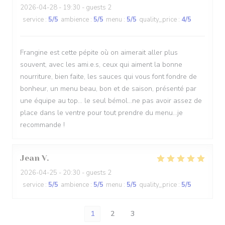
2026-04-28
- 19:30 - guests 2
service
:
5
/5
ambience
:
5
/5
menu
:
5
/5
quality_price
:
4
/5
Frangine est cette pépite où on aimerait aller plus
souvent, avec les ami.e.s, ceux qui aiment la bonne
nourriture, bien faite, les sauces qui vous font fondre de
bonheur, un menu beau, bon et de saison, présenté par
une équipe au top... le seul bémol...ne pas avoir assez de
place dans le ventre pour tout prendre du menu...je
recommande !
Jean
V
2026-04-25
- 20:30 - guests 2
service
:
5
/5
ambience
:
5
/5
menu
:
5
/5
quality_price
:
5
/5
1
2
3