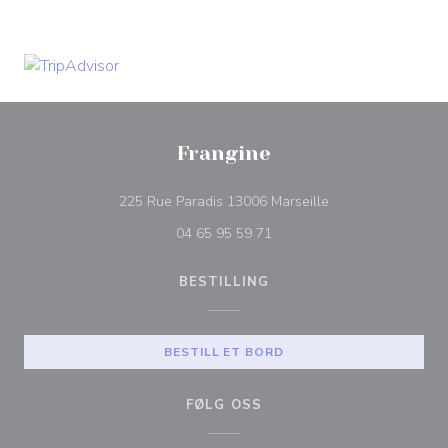
Frangine
((åpner i et nytt vin
225 Rue Paradis 13006 Marseille
04 65 95 59 71
BESTILLING
BESTILL ET BORD
FØLG OSS