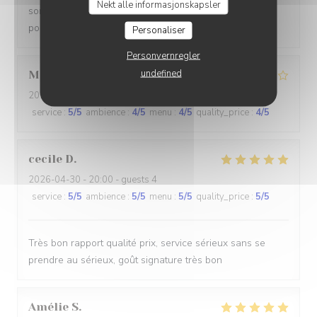
Nekt alle informasjonskapsler
sont recherchés et excellente, l’équipe est gentille au
possible et à l’écoute Je recommande vivement
Personaliser
Personvernregler
undefined
Manon
R
2026-05-02
- 20:30 - guests 2
service
:
5
/5
ambience
:
4
/5
menu
:
4
/5
quality_price
:
4
/5
cecile
D
2026-04-30
- 20:00 - guests 4
service
:
5
/5
ambience
:
5
/5
menu
:
5
/5
quality_price
:
5
/5
Très bon rapport qualité prix, service sérieux sans se
prendre au sérieux, goût signature très bon
Amélie
S