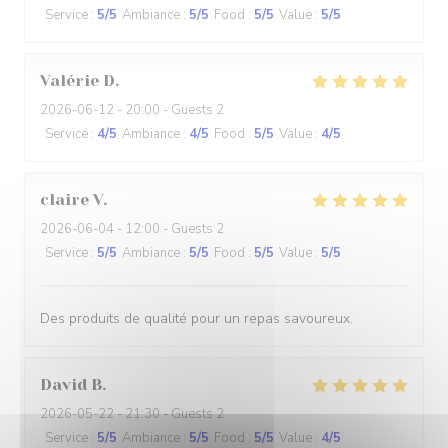
Service
:
5
/5
Ambiance
:
5
/5
Food
:
5
/5
Value
:
5
/5
Valérie
D
2026-06-12
- 20:00 - Guests 2
Service
:
4
/5
Ambiance
:
4
/5
Food
:
5
/5
Value
:
4
/5
claire
V
2026-06-04
- 12:00 - Guests 2
Service
:
5
/5
Ambiance
:
5
/5
Food
:
5
/5
Value
:
5
/5
Des produits de qualité pour un repas savoureux.
David
B
2026-05-22
- 21:30 - Guests 2
Service
:
5
/5
Ambiance
:
5
/5
Food
:
5
/5
Value
:
4
/5