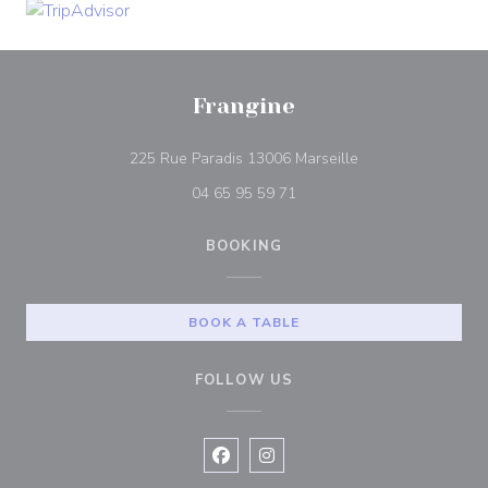
Frangine
((opens in a new 
225 Rue Paradis 13006 Marseille
04 65 95 59 71
BOOKING
BOOK A TABLE
FOLLOW US
Facebook ((opens in a new window
Instagram ((opens in a new w