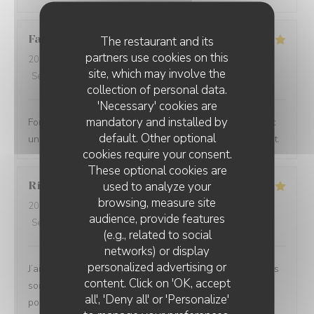
Fabienne
P
The restaurant and its
partners use cookies on this
2026-05-12
- 12:30 - Guests 2
site, which may involve the
Service
:
5
/5
Ambiance
:
5
/5
Food
:
5
/5
Value
:
5
/5
collection of personal data.
'Necessary' cookies are
mandatory and installed by
Formule du midi d'un excellent rapport qualité prix, avec
default. Other optional
un service sympathique dans un lieu qui l'est tout autant.
cookies require your consent.
These optional cookies are
used to analyze your
Richard
B
browsing, measure site
2026-05-05
- 12:00 - Guests 2
audience, provide features
Service
:
5
/5
Ambiance
:
5
/5
Food
:
5
/5
Value
:
5
/5
(e.g., related to social
networks) or display
personalized advertising or
J’ai passé une fois de plus un voyage culinaire , les plats
content. Click on 'OK, accept
sont recherchés et excellente, l’équipe est gentille au
all', 'Deny all' or 'Personalize'
possible et à l’écoute Je recommande vivement