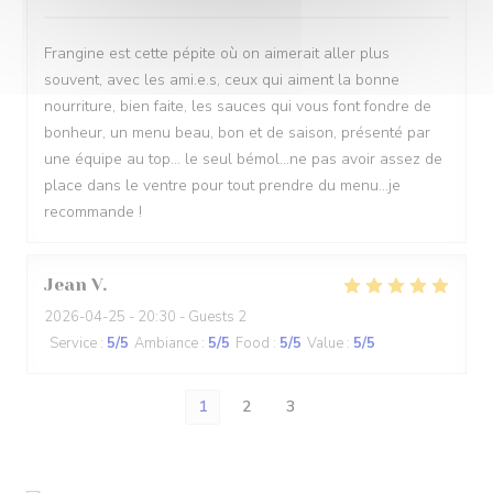
Frangine est cette pépite où on aimerait aller plus
souvent, avec les ami.e.s, ceux qui aiment la bonne
nourriture, bien faite, les sauces qui vous font fondre de
bonheur, un menu beau, bon et de saison, présenté par
une équipe au top... le seul bémol...ne pas avoir assez de
place dans le ventre pour tout prendre du menu...je
recommande !
Jean
V
2026-04-25
- 20:30 - Guests 2
Service
:
5
/5
Ambiance
:
5
/5
Food
:
5
/5
Value
:
5
/5
1
2
3