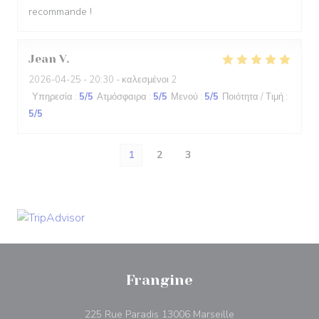
recommande !
Jean
V
2026-04-25
- 20:30 - καλεσμένοι 2
Υπηρεσία
:
5
/5
Ατμόσφαιρα
:
5
/5
Μενού
:
5
/5
Ποιότητα / Τιμή
:
5
/5
1
2
3
Frangine
((ανοίγει σε νέο π
225 Rue Paradis 13006 Marseille