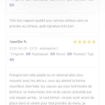
5
/5
Très bon rapport qualité prix, service sérieux sans se
prendre au sérieux, goût signature très bon
Amélie
S
2026-04-28
- 19:30 - καλεσμένοι 2
Υπηρεσία
:
5
/5
Ατμόσφαιρα
:
5
/5
Μενού
:
5
/5
Ποιότητα / Τιμή
:
4
/5
Frangine est cette pépite où on aimerait aller plus
souvent, avec les ami.e.s, ceux qui aiment la bonne
nourriture, bien faite, les sauces qui vous font fondre de
bonheur, un menu beau, bon et de saison, présenté par
une équipe au top... le seul bémol...ne pas avoir assez de
place dans le ventre pour tout prendre du menu...je