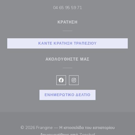
04 65 95 59 71
ΚΡΆΤΗΣΗ
ΚΆΝΤΕ ΚΡΆΤΗΣΗ ΤΡΑΠΕΖΙΟΎ
ΑΚΟΛΟΥΘΉΣΤΕ ΜΑΣ
Facebook ((ανοίγει σε νέο παράθυρ
Instagram ((ανοίγει σε νέο π
ΕΝΗΜΕΡΩΤΙΚΌ ΔΕΛΤΊΟ
© 2026 Frangine — Η ιστοσελίδα του εστιατορίου
((ανοίγει σε νέο παρά
δημιουργήθηκε από
Zenchef