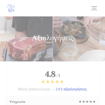
Πίνακας διαχείρισης "Μπισκότων" (Cookies)
Αξιολογήσεις
4.8
/5
Μέση βαθμολογία —
293 αξιολογήσεις
Υπηρεσία