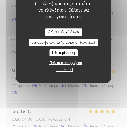
(cookies) και σας επιτρέπει
2026-05-05
- 12:00 - καλεσμένοι 2
να ελέγξετε τι θέλετε να
Υπηρεσία
:
5
/5
Ατμόσφαιρα
:
5
/5
Μενού
:
5
/5
Ποιότητα / Τιμή
:
ενεργοποιήσετε
5
/5
OK, αποδοχή όλων
J’ai passé une fois de plus un voyage culinaire , les plats
Απόρριψε όλα τα "μπισκότα" (cookies)
sont recherchés et excellente, l’équipe est gentille au
possible et à l’écoute Je recommande vivement
Εξατομίκευση
Πολιτική απορρήτου
undefined
Manon
R
2026-05-02
- 20:30 - καλεσμένοι 2
Υπηρεσία
:
5
/5
Ατμόσφαιρα
:
4
/5
Μενού
:
4
/5
Ποιότητα / Τιμή
:
4
/5
cecile
D
2026-04-30
- 20:00 - καλεσμένοι 4
Υπηρεσία
:
5
/5
Ατμόσφαιρα
:
5
/5
Μενού
:
5
/5
Ποιότητα / Τιμή
: