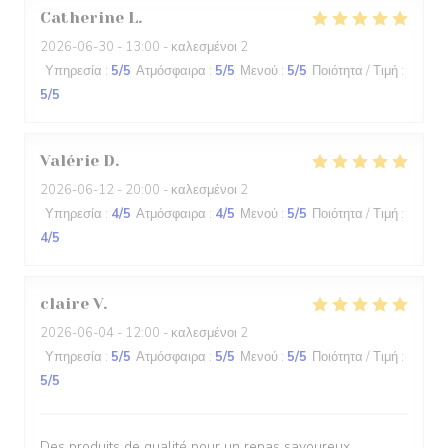
Catherine
L
2026-06-30
- 13:00 - καλεσμένοι 2
Υπηρεσία
:
5
/5
Ατμόσφαιρα
:
5
/5
Μενού
:
5
/5
Ποιότητα / Τιμή
:
5
/5
Valérie
D
2026-06-12
- 20:00 - καλεσμένοι 2
Υπηρεσία
:
4
/5
Ατμόσφαιρα
:
4
/5
Μενού
:
5
/5
Ποιότητα / Τιμή
:
4
/5
claire
V
2026-06-04
- 12:00 - καλεσμένοι 2
Υπηρεσία
:
5
/5
Ατμόσφαιρα
:
5
/5
Μενού
:
5
/5
Ποιότητα / Τιμή
:
5
/5
Des produits de qualité pour un repas savoureux.