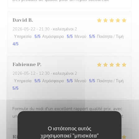
David
B
2026-05-22
- 21:30 - καλεσμένοι 2
Υπηρεσία
:
5
/5
Ατμόσφαιρα
:
5
/5
Μενού
:
5
/5
Ποιότητα / Τιμή
:
4
/5
Fabienne
P
2026-05-12
- 12:30 - καλεσμένοι 2
Υπηρεσία
:
5
/5
Ατμόσφαιρα
:
5
/5
Μενού
:
5
/5
Ποιότητα / Τιμή
:
5
/5
Formule du midi d'un excellent rapport qualité prix, avec
un service sympathique dans un lieu qui l'est tout autant.
Ο ιστότοπος αυτός
χρησιμοποιεί "μπισκότα"
Richard
B