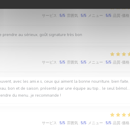
サービス
:
5
/5
雰囲気
:
5
/5
メニュー
:
5
/5
品質-価格
se prendre au sérieux, goût signature très bon
サービス
:
5
/5
雰囲気
:
5
/5
メニュー
:
5
/5
品質-価格
uvent, avec les ami.e.s, ceux qui aiment la bonne nourriture, bien faite,
u, bon et de saison, présenté par une équipe au top... le seul bémol..
prendre du menu...je recommande !
サービス
:
5
/5
雰囲気
:
5
/5
メニュー
:
5
/5
品質-価格