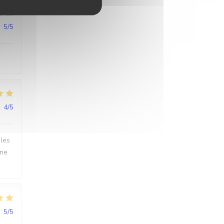
:
5
/5
:
4
/5
 les
.ne
:
5
/5