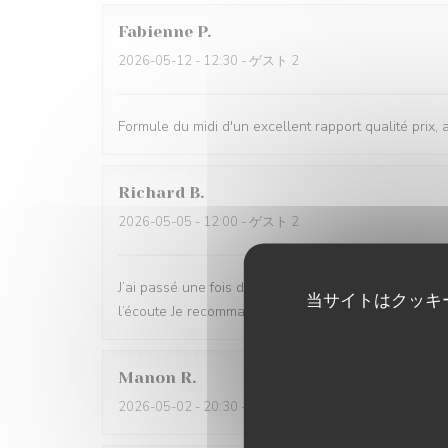
Fabienne
P
2026-05-12
- 12:30 - ゲスト 2
Formule du midi d'un excellent rapport qualité prix, 
Richard
B
2026-05-05
- 12:00 - ゲスト 2
J’ai passé une fois de plus un voyage culinaire , les 
当サイトはクッキ
l’écoute Je recommande vivement
Manon
R
2026-05-02
- 20:30 - ゲスト 2