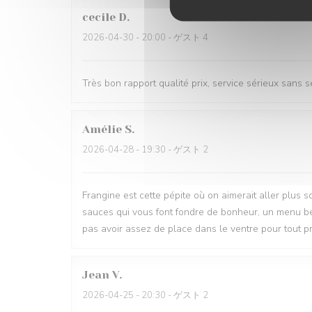
cecile
D
2026-04-30
- 20:00 - ゲスト 4
Très bon rapport qualité prix, service sérieux sans 
Amélie
S
2026-04-28
- 19:30 - ゲスト 2
Frangine est cette pépite où on aimerait aller plus so
sauces qui vous font fondre de bonheur, un menu bea
pas avoir assez de place dans le ventre pour tout 
Jean
V
2026-04-25
- 20:30 - ゲスト 2