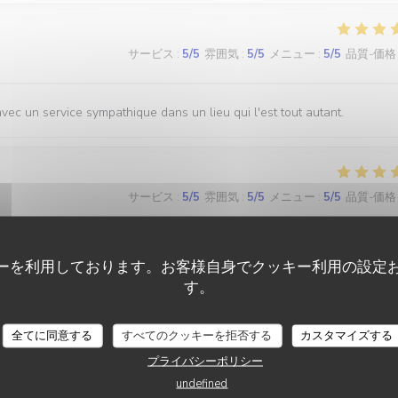
サービス
:
5
/5
雰囲気
:
5
/5
メニュー
:
5
/5
品質-価格
avec un service sympathique dans un lieu qui l'est tout autant.
サービス
:
5
/5
雰囲気
:
5
/5
メニュー
:
5
/5
品質-価格
plats sont recherchés et excellente, l’équipe est gentille au possible et
ーを利用しております。お客様自身でクッキー利用の設定
す。
全てに同意する
すべてのクッキーを拒否する
カスタマイズする
プライバシーポリシー
サービス
:
5
/5
雰囲気
:
4
/5
メニュー
:
4
/5
品質-価格
undefined