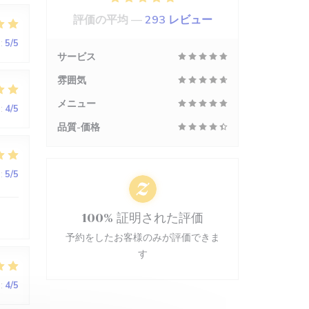
評価の平均 —
293 レビュー
:
5
/5
サービス
雰囲気
メニュー
:
4
/5
品質-価格
:
5
/5
100% 証明された評価
予約をしたお客様のみが評価できま
す
:
4
/5