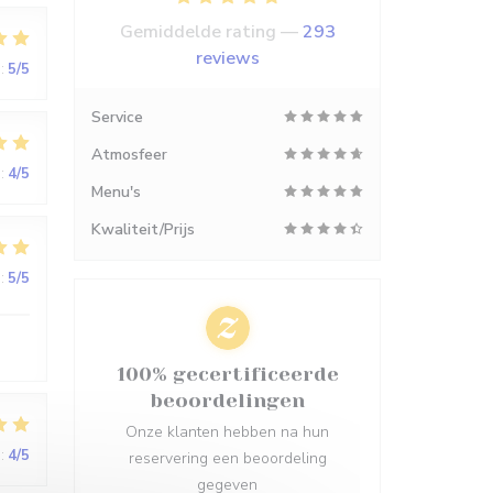
Gemiddelde rating —
293
reviews
:
5
/5
Service
Atmosfeer
:
4
/5
Menu's
Kwaliteit/Prijs
:
5
/5
100% gecertificeerde
beoordelingen
Onze klanten hebben na hun
:
4
/5
reservering een beoordeling
gegeven