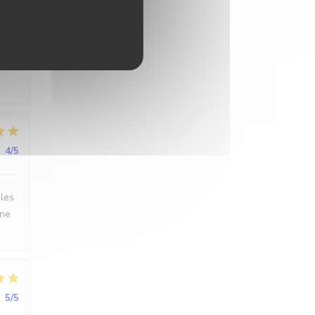
:
5
/5
:
4
/5
 les
.ne
:
5
/5