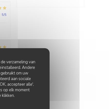
:
5
/5
:
5
/5
t de verzameling van
eïnstalleerd. Andere
 à
 gebruikt om uw
lateerd aan sociale
K, accepteer alle',
zes op elk moment
 klikken.
:
4
/5