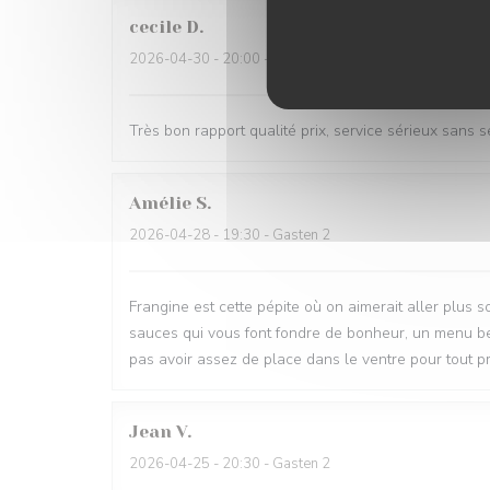
cecile
D
2026-04-30
- 20:00 - Gasten 4
Très bon rapport qualité prix, service sérieux sans 
Amélie
S
2026-04-28
- 19:30 - Gasten 2
Frangine est cette pépite où on aimerait aller plus so
sauces qui vous font fondre de bonheur, un menu bea
pas avoir assez de place dans le ventre pour tout 
Jean
V
2026-04-25
- 20:30 - Gasten 2