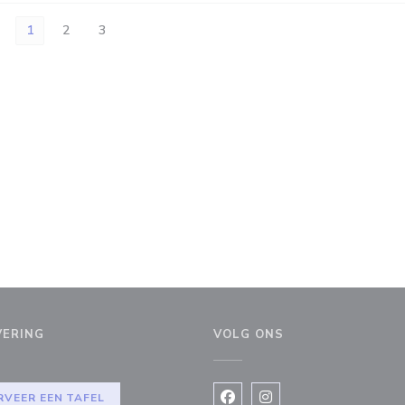
1
2
3
VERING
VOLG ONS
venster))
RVEER EEN TAFEL