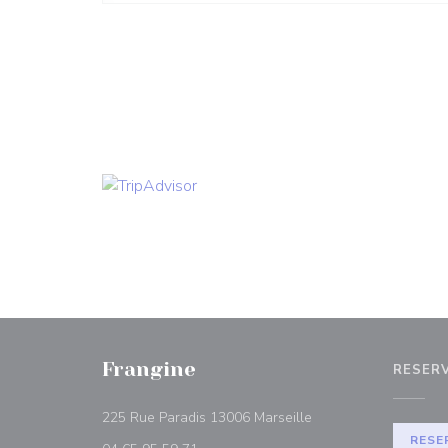
Frangine
RESER
((opent in een nieuw 
225 Rue Paradis 13006 Marseille
RESE