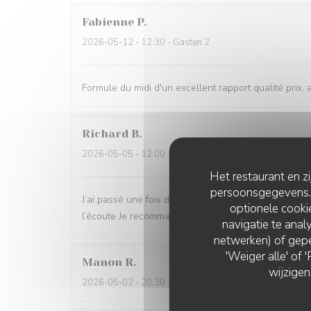
Fabienne
P
2026-05-12
- 12:30 - Gasten 2
Formule du midi d'un excellent rapport qualité prix, 
Richard
B
2026-05-05
- 12:00 - Gasten 2
Het restaurant en z
persoonsgegevens. '
J’ai passé une fois de plus un voyage culinaire , les 
optionele cook
l’écoute Je recommande vivement
navigatie te analy
netwerken) of gepe
'Weiger alle' of
Manon
R
wijzigen
2026-05-02
- 20:30 - Gasten 2