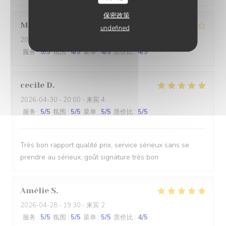
保密政策
Manon
R
undefined
2026-05-02
- 20:30 - 来宾 2
服务
:
5
/5
氛围
:
4
/5
菜单
:
4
/5
质价比
:
4
/5
cecile
D
2026-04-30
- 20:00 - 来宾 4
服务
:
5
/5
氛围
:
5
/5
菜单
:
5
/5
质价比
:
5
/5
Très bon rapport qualité prix, service sérieux sans se
prendre au sérieux, goût signature très bon
Amélie
S
2026-04-28
- 19:30 - 来宾 2
服务
:
5
/5
氛围
:
5
/5
菜单
:
5
/5
质价比
:
4
/5