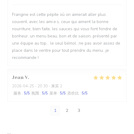
Frangine est cette pépite où on aimerait aller plus
souvent, avec les ami.e.s, ceux qui aiment la bonne
nourriture, bien faite, les sauces qui vous font fondre de
bonheur, un menu beau, bon et de saison, présenté par
une équipe au top... le seul bémol...ne pas avoir assez de
place dans le ventre pour tout prendre du menu...je
recommande !
Jean
V
2026-04-25
- 20:30 - 来宾 2
服务
:
5
/5
氛围
:
5
/5
菜单
:
5
/5
质价比
:
5
/5
1
2
3