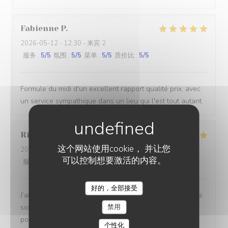
Fabienne
P
2026-05-12
- 12:30 - 来宾 2
服务
:
5
/5
氛围
:
5
/5
菜单
:
5
/5
质价比
:
5
/5
Formule du midi d'un excellent rapport qualité prix, avec
un service sympathique dans un lieu qui l'est tout autant.
Richard
B
这个网站使用cookie， 并让您
2026-05-05
- 12:00 - 来宾 2
可以控制想要激活的内容。
服务
:
5
/5
氛围
:
5
/5
菜单
:
5
/5
质价比
:
5
/5
好的，全部接受
J’ai passé une fois de plus un voyage culinaire , les plats
禁用
sont recherchés et excellente, l’équipe est gentille au
possible et à l’écoute Je recommande vivement
个性化