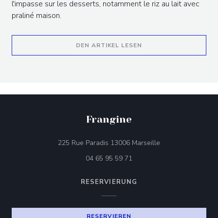
l'impasse sur les desserts, notamment le riz au lait avec
praliné maison.
((ÖFFNET EIN NEUES F
DEN ARTIKEL LESEN
Frangine
((öffnet ein neues 
225 Rue Paradis 13006 Marseille
04 65 95 59 71
RESERVIERUNG
RESERVIEREN