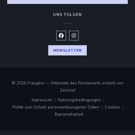
UNS FOLGEN
Facebook ((öffnet ein neues Fenste
Instagram ((öffnet ein neues 
NEWSLETTER
© 2026 Frangine — Webseite des Restaurants erstellt von
((öffnet ein neues Fenster))
Zenchef
Impressum
Nutzungsbedingungen
((öffnet ein neues Fenster))
((öffnet ein neues Fenster))
Politik zum Schutz personenbezogener Daten
Cookies
((öffnet ein neues Fenster))
((öffnet ei
Barrierefreiheit
((öffnet ein neues Fenster))