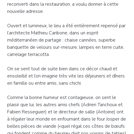
reconverti dans la restauration, a voulu donner à cette
nouvelle adresse.
Ouvert et lumineux, le lieu a été entièrement repensé par
l’architecte Mathieu Caribone, dans un esprit
méditerranéen de partage : chaise cannées, superbe
banquette de velours sur-mesure, lampes en terre cuite,
carrelage terracotta.
On se sent tout de suite bien dans ce décor chaud et
ensoleillé et l’on imagine très vite les déjeuners et dîners
en famille ou entre amis, sans chichi.
Comme la bonne humeur est contagieuse, on sent le
plaisir que lui, les autres amis chefs (Adrien Tanchoux et
Fabien Resseguier) et le directeur de salle (Antoine) ont
à régaler leur monde en enfournant dans le four Josper de
belles pièces de viande («quel régal ces côtes de bœufs
qui fondent comme du beurre» dixit nos voisins de tables)